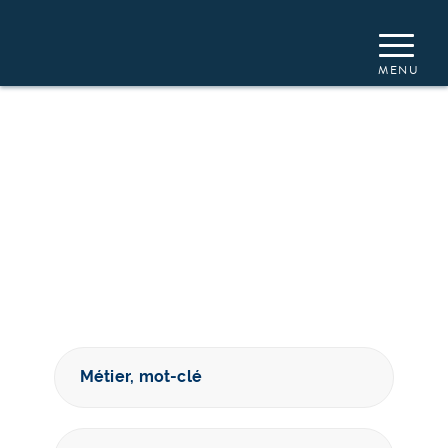
Un
job
vous
attend !